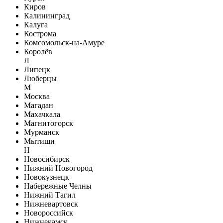
Киров
Калининград
Калуга
Кострома
Комсомольск-на-Амуре
Королёв
Л
Липецк
Люберцы
М
Москва
Магадан
Махачкала
Магнитогорск
Мурманск
Мытищи
Н
Новосибирск
Нижний Новогород
Новокузнецк
Набережные Челны
Нижний Тагил
Нижневартовск
Новороссийск
Нижнекамск