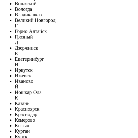
Волжский
Вологда
Владикавказ
Великий Новгород
Г
Горно-Алтайск
Грозный
Д
Дзержинск
Е
Екатеринбург
И
Иркутск
Ижевск
Иваново
Й
Йошкар-Ола
К
Казань
Красноярск
Краснодар
Кемерово
Кызыл
Курган
Курск