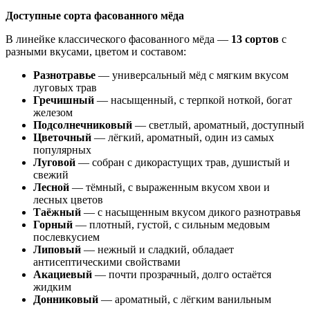
Доступные сорта фасованного мёда
В линейке классического фасованного мёда —
13 сортов
с
разными вкусами, цветом и составом:
Разнотравье
— универсальный мёд с мягким вкусом
луговых трав
Гречишный
— насыщенный, с терпкой ноткой, богат
железом
Подсолнечниковый
— светлый, ароматный, доступный
Цветочный
— лёгкий, ароматный, один из самых
популярных
Луговой
— собран с дикорастущих трав, душистый и
свежий
Лесной
— тёмный, с выраженным вкусом хвои и
лесных цветов
Таёжный
— с насыщенным вкусом дикого разнотравья
Горный
— плотный, густой, с сильным медовым
послевкусием
Липовый
— нежный и сладкий, обладает
антисептическими свойствами
Акациевый
— почти прозрачный, долго остаётся
жидким
Донниковый
— ароматный, с лёгким ванильным