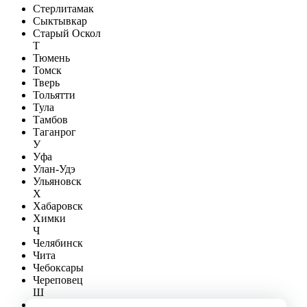
Стерлитамак
Сыктывкар
Старый Оскол
Т
Тюмень
Томск
Тверь
Тольятти
Тула
Тамбов
Таганрог
У
Уфа
Улан-Удэ
Ульяновск
Х
Хабаровск
Химки
Ч
Челябинск
Чита
Чебоксары
Череповец
Ш
Шахты