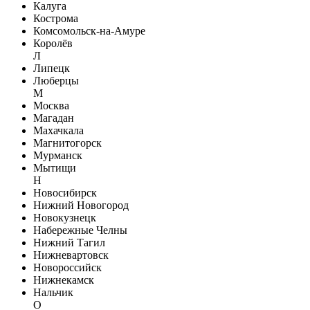
Калуга
Кострома
Комсомольск-на-Амуре
Королёв
Л
Липецк
Люберцы
М
Москва
Магадан
Махачкала
Магнитогорск
Мурманск
Мытищи
Н
Новосибирск
Нижний Новогород
Новокузнецк
Набережные Челны
Нижний Тагил
Нижневартовск
Новороссийск
Нижнекамск
Нальчик
О