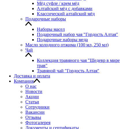
Мёд суфле / крем мёд
Алтайский мёд с добавками
Классический алтайский мёд
Подарочные наборы
Наборы масел
Подарочный набор чая "Гордость Алтая"
Подарочные наборы меда
Масло холодного отжима (100 мл, 250 мл)
Чай
Коллекция травяного чая "Шедевр в мире
трав"
Травяной чай "Гордость Алтая"
Доставка и оплата
Компания
О нас
Новости
Акции
Статьи
Сотрудники
Вакансии
Отзывы
Фотогалерея
Документы и сертификаты