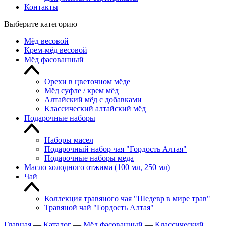
Контакты
Выберите категорию
Мёд весовой
Крем-мёд весовой
Мёд фасованный
Орехи в цветочном мёде
Мёд суфле / крем мёд
Алтайский мёд с добавками
Классический алтайский мёд
Подарочные наборы
Наборы масел
Подарочный набор чая "Гордость Алтая"
Подарочные наборы меда
Масло холодного отжима (100 мл, 250 мл)
Чай
Коллекция травяного чая "Шедевр в мире трав"
Травяной чай "Гордость Алтая"
Главная
—
Каталог
—
Мёд фасованный
—
Классический