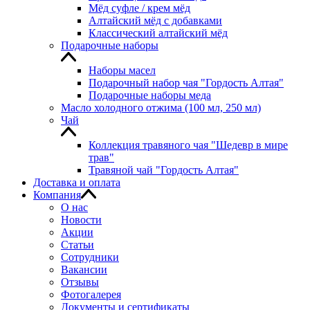
Мёд суфле / крем мёд
Алтайский мёд с добавками
Классический алтайский мёд
Подарочные наборы
Наборы масел
Подарочный набор чая "Гордость Алтая"
Подарочные наборы меда
Масло холодного отжима (100 мл, 250 мл)
Чай
Коллекция травяного чая "Шедевр в мире
трав"
Травяной чай "Гордость Алтая"
Доставка и оплата
Компания
О нас
Новости
Акции
Статьи
Сотрудники
Вакансии
Отзывы
Фотогалерея
Документы и сертификаты