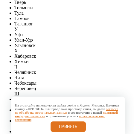
Тверь
Тольятти
Тула
Тамбов
Таганрог
У
Уфа
Улан-Удэ
Ульяновск
Х
Хабаровск
Химки
Ч
Челябинск
Чита
Чебоксары
Череповец
Ш
Шахты
Э
На этом сайте используются файлы cookie и Яндекс. Метрика. Нажимая
кнопку «ПРИНЯТЬ» или продолжая просмотр сайта, вы даете
согласие
Энгельс
на обработку персональных данных
в соответствии с нашей
политикой
Ю
конфиденциальности
и принимаете условия
пользовательского
соглашения
.
Южно-Сахалинск
Я
ПРИНЯТЬ
Ярославль