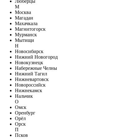
Люберцы
М
Москва
Магадан
Махачкала
Магнитогорск
Мурманск
Мытищи
Н
Новосибирск
Нижний Новогород
Новокузнецк
Набережные Челны
Нижний Тагил
Нижневартовск
Новороссийск
Нижнекамск
Нальчик
О
Омск
Оренбург
Орёл
Орск
П
Псков