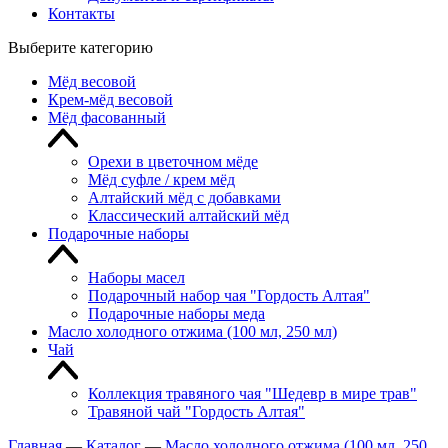
Контакты
Выберите категорию
Мёд весовой
Крем-мёд весовой
Мёд фасованный
Орехи в цветочном мёде
Мёд суфле / крем мёд
Алтайский мёд с добавками
Классический алтайский мёд
Подарочные наборы
Наборы масел
Подарочный набор чая "Гордость Алтая"
Подарочные наборы меда
Масло холодного отжима (100 мл, 250 мл)
Чай
Коллекция травяного чая "Шедевр в мире трав"
Травяной чай "Гордость Алтая"
Главная
—
Каталог
—
Масло холодного отжима (100 мл, 250