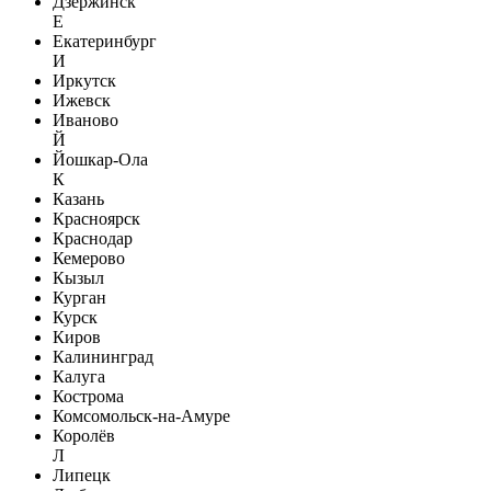
Дзержинск
Е
Екатеринбург
И
Иркутск
Ижевск
Иваново
Й
Йошкар-Ола
К
Казань
Красноярск
Краснодар
Кемерово
Кызыл
Курган
Курск
Киров
Калининград
Калуга
Кострома
Комсомольск-на-Амуре
Королёв
Л
Липецк