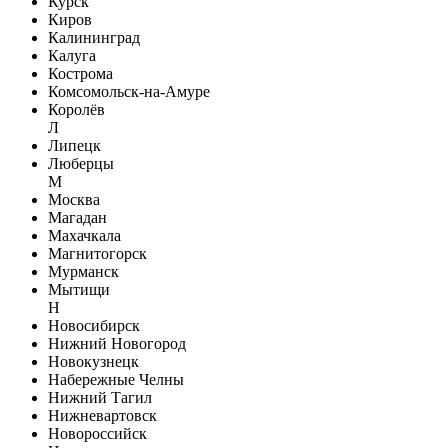
Курск
Киров
Калининград
Калуга
Кострома
Комсомольск-на-Амуре
Королёв
Л
Липецк
Люберцы
М
Москва
Магадан
Махачкала
Магнитогорск
Мурманск
Мытищи
Н
Новосибирск
Нижний Новогород
Новокузнецк
Набережные Челны
Нижний Тагил
Нижневартовск
Новороссийск