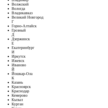
Волжский
Вологда
Владикавказ
Великий Новгород
Г
Горно-Алтайск
Грозный
Д
Дзержинск
Е
Екатеринбург
И
Иркутск
Ижевск
Иваново
Й
Йошкар-Ола
К
Казань
Красноярск
Краснодар
Кемерово
Кызыл
Курган