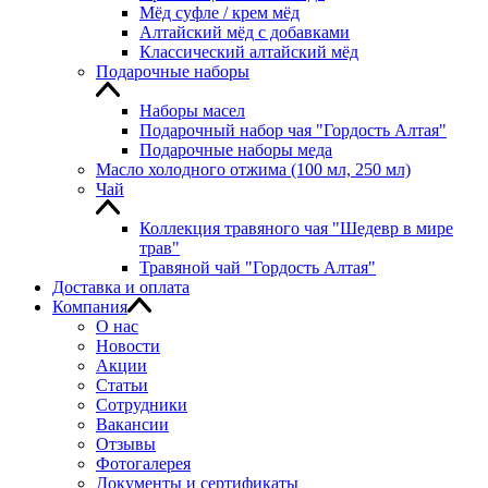
Мёд суфле / крем мёд
Алтайский мёд с добавками
Классический алтайский мёд
Подарочные наборы
Наборы масел
Подарочный набор чая "Гордость Алтая"
Подарочные наборы меда
Масло холодного отжима (100 мл, 250 мл)
Чай
Коллекция травяного чая "Шедевр в мире
трав"
Травяной чай "Гордость Алтая"
Доставка и оплата
Компания
О нас
Новости
Акции
Статьи
Сотрудники
Вакансии
Отзывы
Фотогалерея
Документы и сертификаты