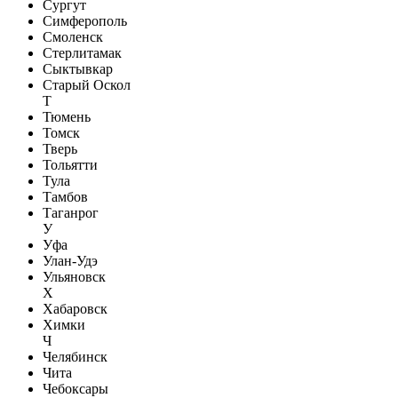
Сургут
Симферополь
Смоленск
Стерлитамак
Сыктывкар
Старый Оскол
Т
Тюмень
Томск
Тверь
Тольятти
Тула
Тамбов
Таганрог
У
Уфа
Улан-Удэ
Ульяновск
Х
Хабаровск
Химки
Ч
Челябинск
Чита
Чебоксары